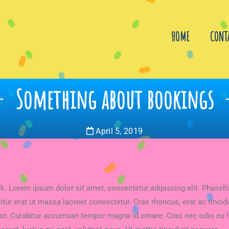
HOME
CONT
Something about bookings
April 5, 2019
rk. Lorem ipsum dolor sit amet, consectetur adipiscing elit. Phasell
ur erat ut massa laoreet consectetur. Cras rhoncus, erat ac tincidun
dolor. Curabitur accumsan tempor magna id ornare. Cras nec odio eu l