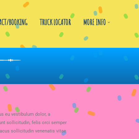
ACT/BOOKING
TRUCK LOCATOR
MORE INFO
us eu vestibulum dolor, a
t sollicitudin, felis orci semper
acus sollicitudin venenatis vitae