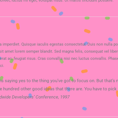
oreet, luctus mi eget, volutpat risus. Ut mattis tincidunt posuere.
illa imperdiet. Quisque iaculis egestas consectetur. Duis non nulla p
it amet lorem semper blandit. Sed magna felis, consequat vel liber
 erat ac, feugiat risus. Cras convallis nisi nec luctus convallis. Phase
ci.
 saying yes to the thing you’ve got to focus on. But that’s n
e hundred other good ideas that there are. You have to pick c
dwide Developers’ Conference, 1997