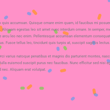
eo quis accumsan. Quisque ornare enim quam, id faucibus mi posuere 
. Aliquam egestas leo sit amet nunc interdum ornare. In semper, met
ere arcu leo nec enim. Pellentesque accumsan elementum consequat
s. Fusce tellus leo, tincidunt quis turpis at, suscipit sagittis lectus
Orci varius natoque penatibus et magnis dis parturient montes, nas
Nulla euismod suscipit purus nec faucibus. Nunc efficitur sed nisi eget
d nec. Aliquam erat volutpat.