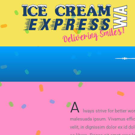
A
lways strive for better wo
malesuada ipsum. Vivamus efficit
velit, in dignissim dolor ex id 