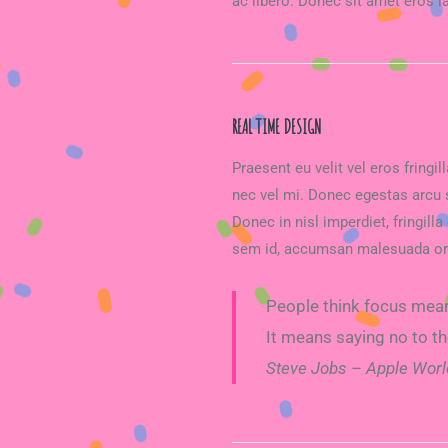
ac libero. Donec sit amet eros la
REAL TIME DESIGN
Praesent eu velit vel eros fring
nec vel mi. Donec egestas arcu s
Donec in nisl imperdiet, fringilla
sem id, accumsan malesuada or
People think focus means
It means saying no to th
Steve Jobs – Apple Worl