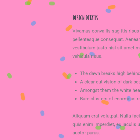
DESIGN DETAILS
Vivamus convallis sagittis risus
pellentesque consequat. Aenean 
vestibulum justo nisl sit amet m
vehicula risus.
The dawn breaks high behind
A clear-cut vision of dark pe
Amongst them the white hea
Bare clusters of enormous ro
Aliquam erat volutpat. Nulla fa
quis enim imperdiet, eu iaculis u
auctor purus.