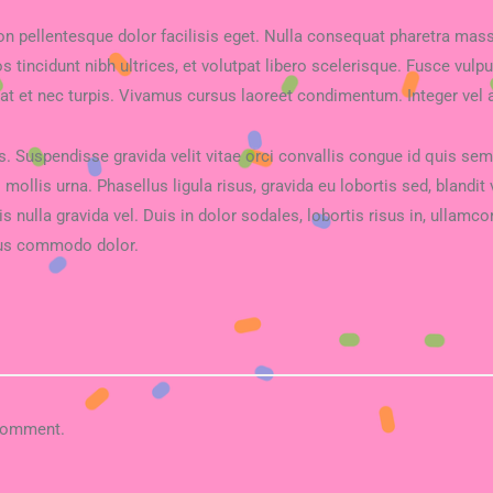
n pellentesque dolor facilisis eget. Nulla consequat pharetra massa
 tincidunt nibh ultrices, et volutpat libero scelerisque. Fusce vulp
t et nec turpis. Vivamus cursus laoreet condimentum. Integer vel 
s. Suspendisse gravida velit vitae orci convallis congue id quis sem
 mollis urna. Phasellus ligula risus, gravida eu lobortis sed, blandit
is nulla gravida vel. Duis in dolor sodales, lobortis risus in, ullamco
ncus commodo dolor.
comment.