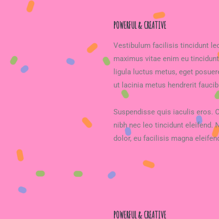
POWERFUL & CREATIVE
Vestibulum facilisis tincidunt l
maximus vitae enim eu tincidunt
ligula luctus metus, eget posu
ut lacinia metus hendrerit faucibu
Suspendisse quis iaculis eros. 
nibh nec leo tincidunt eleifend. 
dolor, eu facilisis magna eleifen
POWERFUL & CREATIVE