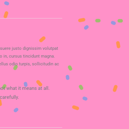
osuere justo dignissim volutpat
o in, cursus tincidunt magna.
llus odio turpis, sollicitudin ac
ot what it means at all.
arefully.